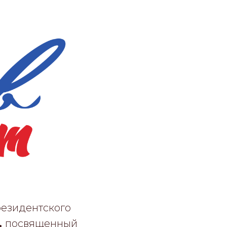
резидентского
,
посвященный