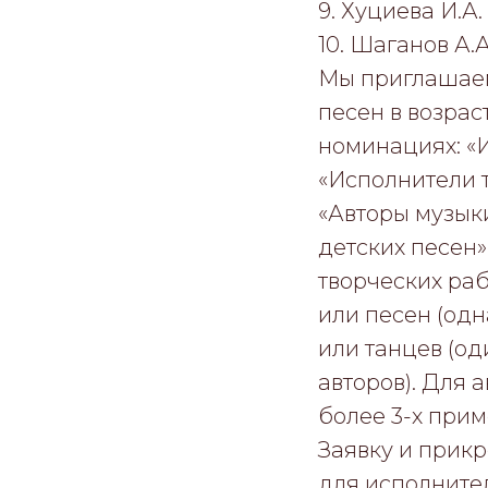
9. Хуциева И.А.
10. Шаганов А.
Мы приглашаем
песен в возрас
номинациях: «И
«Исполнители т
«Авторы музыки
детских песен»
творческих раб
или песен (одна
или танцев (од
авторов). Для а
более 3-х прим
Заявку и прикр
для исполнител