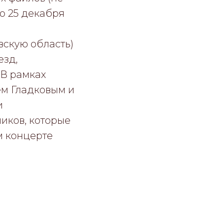
о 25 декабря
вскую область)
езд,
 В рамках
ем Гладковым и
и
иков, которые
м концерте