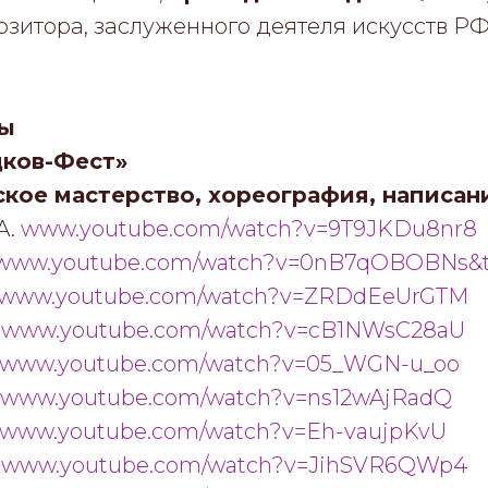
озитора, заслуженного деятеля искусств Р
сы
дков-Фест»
ское мастерство, хореография, написани
А.
www.youtube.com/watch?v=9T9JKDu8nr8
www.youtube.com/watch?v=0nB7qOBOBNs&t
www.youtube.com/watch?v=ZRDdEeUrGTM
.
www.youtube.com/watch?v=cB1NWsC28aU
www.youtube.com/watch?v=05_WGN-u_oo
www.youtube.com/watch?v=ns12wAjRadQ
www.youtube.com/watch?v=Eh-vaujpKvU
.
www.youtube.com/watch?v=JihSVR6QWp4