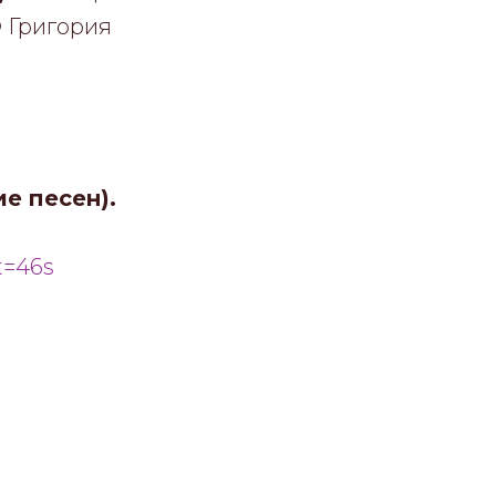
Ф Григория
е песен).
=46s