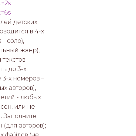
=2s
t=6s
лей детских
оводится в 4-х
- соло),
льный жанр),
 текстов
ть до 3-х
 3-х номеров –
ых авторов),
ретий - любых
есен, или не
. Заполните
 (для авторов);
х файлов (не