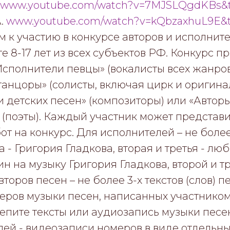
www.youtube.com/watch?v=7MJSLQgdKBs&t
А.
www.youtube.com/watch?v=kQbzaxhuL9E&
 к участию в конкурсе авторов и исполните
те 8-17 лет из всех субъектов РФ. Конкурс пр
сполнители певцы» (вокалисты всех жанров 
анцоры» (солисты, включая цирк и оригина
 детских песен» (композиторы) или «Авторы
 (поэты). Каждый участник может представи
от на конкурс. Для исполнителей – не более
 - Григория Гладкова, вторая и третья - люб
ин на музыку Григория Гладкова, второй и т
второв песен – не более 3-х текстов (слов) п
еров музыки песен, написанных участником
епите тексты или аудиозапись музыки песен
ей - видеозаписи номеров в виде отдельны