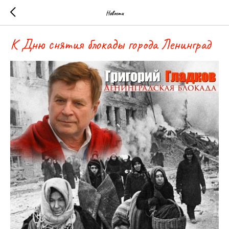
Новости
К Дню снятия блокады города Ленинград