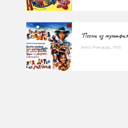
"Песни из мультфил
ЗеКо Рекордс, 1995