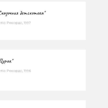
Сказочная детскотека"
еКо Рекордс, 1997
Дурак"
еКо Рекордс, 1996