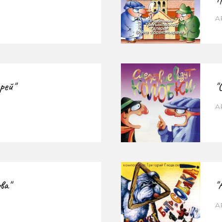
A
рей"
"
AP
ва"
"
AP