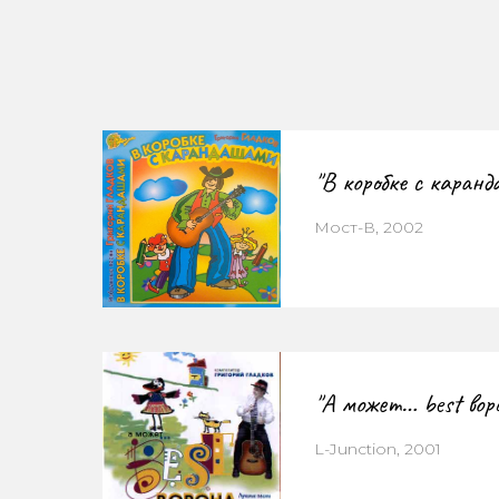
"В коробке с каран
Мост-В, 2002
"А может… best вор
L-Junction, 2001