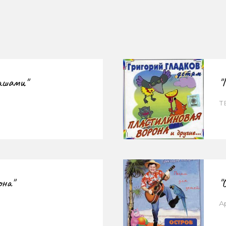
дашами"
"
Т
она"
"
А