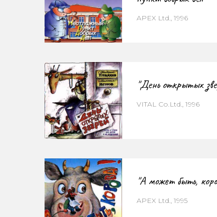
APEX Ltd., 1996
"День открытых зве
VITAL Co.Ltd., 1996
"А может быть, коро
APEX Ltd., 1995