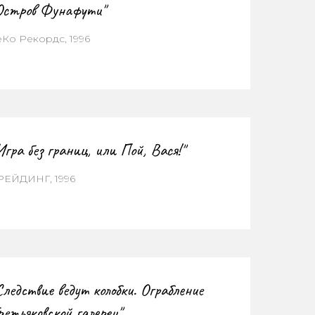
Остров Фунафути"
еКо Рекордс, 1996
Игра без границ, или Пой, Вася!"
РЕЙДИНГ, 1996
Следствие ведут колобки. Ограбление
ретьяковской галереи"