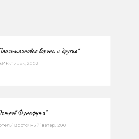
Пластилиновая ворона и другие"
ВИК-Лирек, 2002
Остров Фунафути"
ртель`Восточный`ветер, 2001