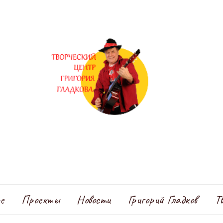
е
Проекты
Новости
Григорий Гладков
Т