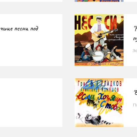
учшие песни под
"
п
З
"
П