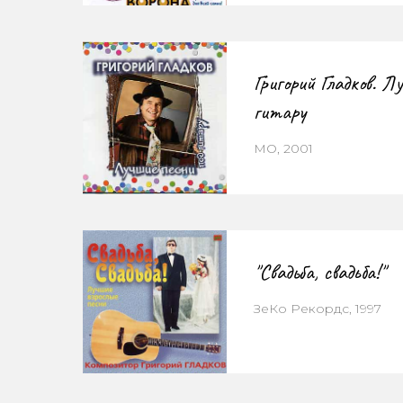
Григорий Гладков. Л
гитару
МО, 2001
"Свадьба, свадьба!"
ЗеКо Рекордс, 1997