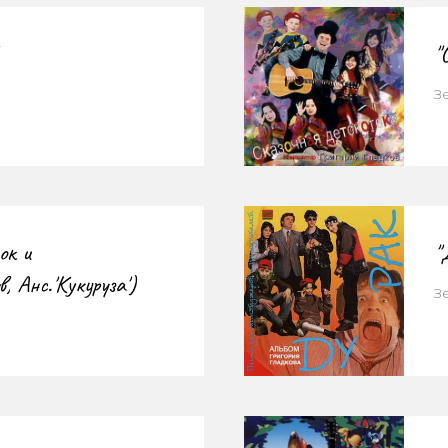
"
З
ок и
"
в, Анс.'Кукуруза')
З