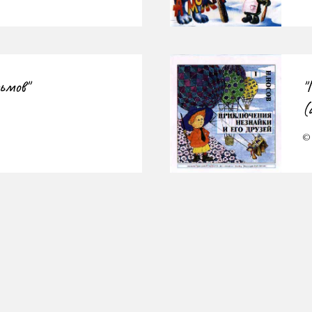
ьмов"
"
(
©