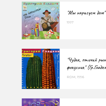
"Мы нарисуем дом"
1997
"Чудак, птичий рын
фокусник" (Гр.Гладко
RDM, 1996