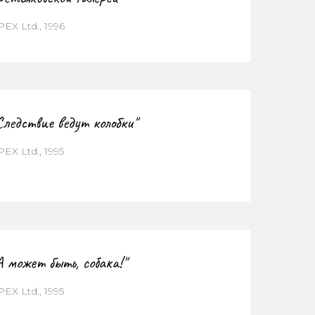
PEX Ltd., 1996
Следствие ведут колобки"
EX Ltd., 1995
А может быть, собака!"
EX Ltd., 1995