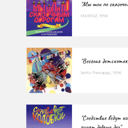
"Мы шли по сказочн
MOROZ, 1996
"Веселая детскотек
ЗеКо Рекордс, 1996
"Следствие ведут к
пункт добрых дел"