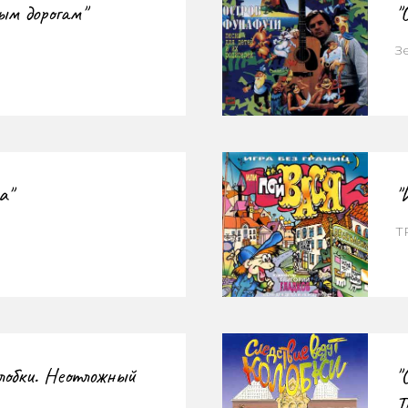
ым дорогам"
"
З
а"
"
Т
олобки. Неотложный
"
Т