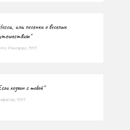
Несси, или песенки о веселых
утешествиях"
еКо Рекордс, 1997
Если хозяин с тобой"
ифагор, 1997