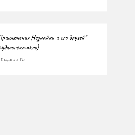
Приключения Незнайки и его друзей"
аудиоспектакль)
 Гладков_Гр.