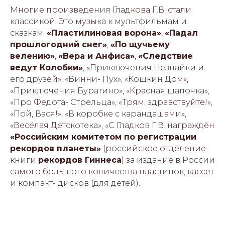
Многие произведения Гладкова Г.В. стали
классикой. Это музыка к мультфильмам и
сказкам:
«Пластилиновая ворона»
,
«Падал
прошлогодний снег»
,
«По щучьему
велению»
,
«Вера и Анфиса»
,
«Следствие
ведут Колобки»
, «Приключения Незнайки и
его друзей», «Винни- Пух», «Кошкин Дом»,
«Приключения Буратино», «Красная шапочка»,
«Про Федота- Стрельца», «Трям, здравствуйте!»,
«Пой, Вася!», «В коробке с карандашами»,
«Весёлая Детскотека», «С Гладков Г.В. награждён
«Российским комитетом по регистрации
рекордов планеты»
(российское отделение
книги
рекордов Гиннеса
) за издание в России
самого большого количества пластинок, кассет
и компакт- дисков (для детей).