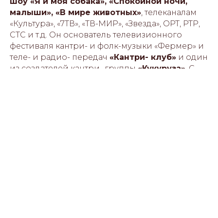
шоу «Я и моя собака», «Спокойной ночи,
малыши», «В мире животных»
, телеканалам
«Культура», «7ТВ», «ТВ-МИР», «Звезда», ОРТ, РТР,
СТС и т.д. Он основатель телевизионного
фестиваля кантри- и фолк-музыки «Фермер» и
теле- и радио- передач
«Кантри- клуб»
и один
из создателей кантри- группы
«Кукуруза»
. С
1987 по 1992 годы Гладков Г.В. был президентом
московского
кантри-клуба
.
Григорий Гладков
много выступает не только
в России, но и за рубежом. Во время
концертного тура
«Friendship tour»
, который
состоялся в
США
и
СССР
в 1991 году по
инициативе известного американского
композитора
John McCutcheon
, обладателя
двух премий
«Грэмми»
, Гладков Г.В. был
избран почётным жителем двух американских
городов
Defiance
(Ohio) и
Charlottesville
(Virginia).