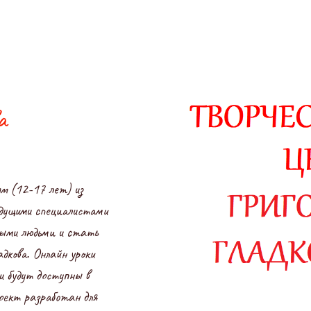
а
ям (12-17 лет) из
ведущими специалистами
тными людьми и стать
адкова. Онлайн уроки
и будут доступны в
оект разработан для