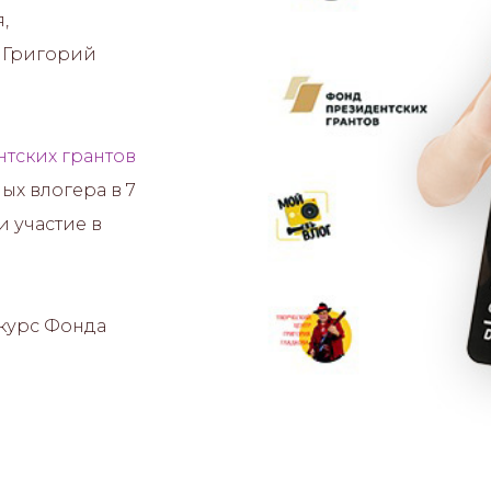
,
- Григорий
тских грантов
ых влогера в 7
 участие в
курс Фонда