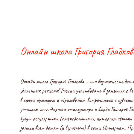
Онлайн школа Григория Гладков
Онлайн школа Григория Гладкова - это возможность дет
удаленных регионов России участвовать в занятиях с 
в сфере культуры и образования, встречаться с извес
учеником легендарного композитора и барда Григория Гл
будут регулярными (еженедельными), интерактивными 
записи всем детям (и взрослым) в сети Интернет. Пр