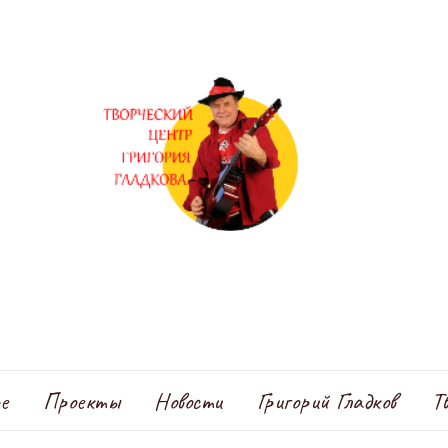
е
Проекты
Новости
Григорий Гладков
Т