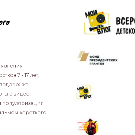
ого
ыявления
ков 7 - 17 лет,
поддержка -
ты с видео,
и популяризация
фильмом короткого